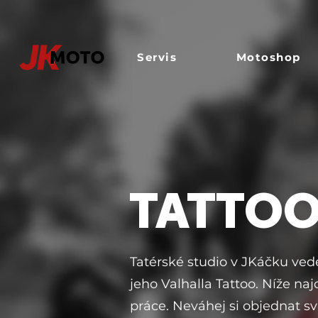
Servis
Motoshop
TATTO
Tatérské studio v JKáčku vede
jeho Valhalla Tattoo. Níže na
práce. Neváhej si objednat sv