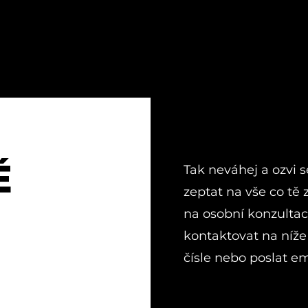
É
Tak neváhej a ozvi 
zeptat na vše co tě
na osobní konzultac
kontaktovat na níž
čísle nebo poslat em