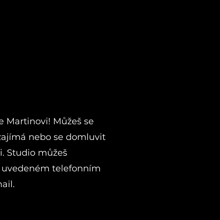
se Martinovi! Můžeš se
 zajímá nebo se domluvit
i. Studio můžeš
e uvedeném telefonním
ail.