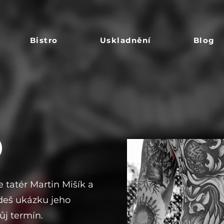
Bistro
Uskladnění
Blog
O
 tatér Martin Mišík a
jdeš ukázku jeho
ůj termín.