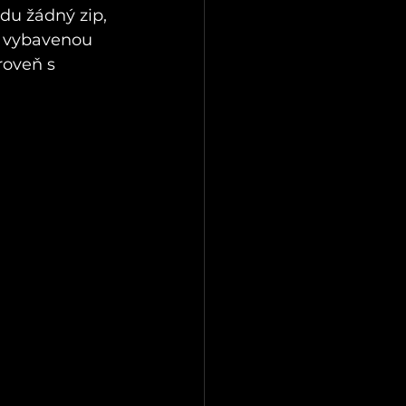
du žádný zip, 
 vybavenou 
roveň s 