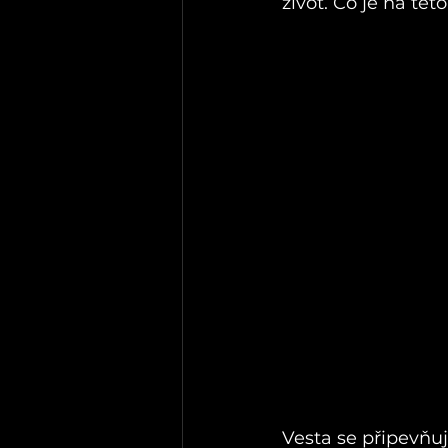
život. Co je na tét
Vesta se připevňu