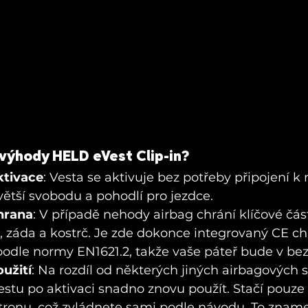
 výhody HELD eVest Clip-in?
ktivace
: Vesta se aktivuje bez potřeby připojení k
ětší svobodu a pohodlí pro jezdce.
hrana
: V případě nehody airbag chrání klíčové části
, záda a kostrč. Je zde dokonce integrovaný CE ch
podle normy EN1621.2, takže vaše páteř bude v bez
užití
: Na rozdíl od některých jiných airbagových 
stu po aktivaci snadno znovu použít. Stačí pouze
tronu, což zvládnete sami podle návodu. To zname