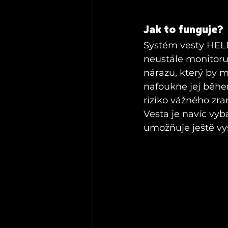
Jak to funguje?
Systém vesty HELD 
neustále monitor
nárazu, který by 
nafoukne jej během
riziko vážného zra
Vesta je navíc vyb
umožňuje ještě vy