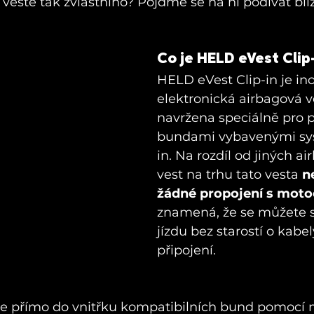
o vestě tak zvláštního? Pojďme se na ni podívat blí
Co je HELD eVest Clip
HELD eVest Clip-in je ino
elektronická airbagová ve
navržena speciálně pro po
bundami vybavenými sy
in. Na rozdíl od jiných a
vest na trhu tato vesta 
n
žádné propojení s mot
znamená, že se můžete s
jízdu bez starostí o kabe
připojení.
je přímo do vnitřku kompatibilních bund pomocí