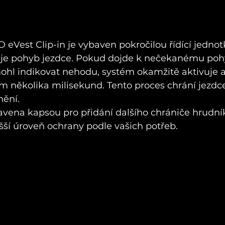
eVest Clip-in je vybaven pokročilou řídící jednot
uje pohyb jezdce. Pokud dojde k nečekanému poh
mohl indikovat nehodu, systém okamžitě aktivuje a
 několika milisekund. Tento proces chrání jezdce
nění.
avena kapsou pro přidání dalšího chrániče hrudník
šší úroveň ochrany podle vašich potřeb.