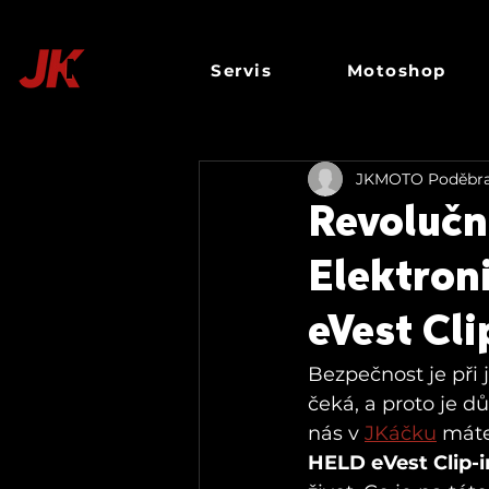
Servis
Motoshop
JKMOTO Poděbr
Revoluční
Elektron
eVest Cli
Bezpečnost je při 
čeká, a proto je d
nás v 
JKáčku
 máte
HELD eVest Clip-i