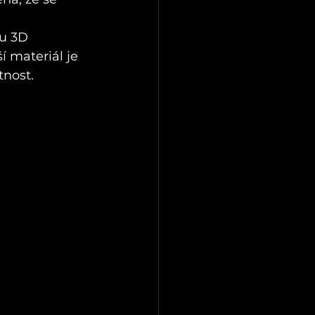
u 3D 
í materiál je 
tnost.