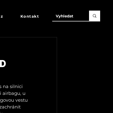
az
Kontakt
LD
na silnici 
 airbagu, u 
agovou vestu 
zachránit 