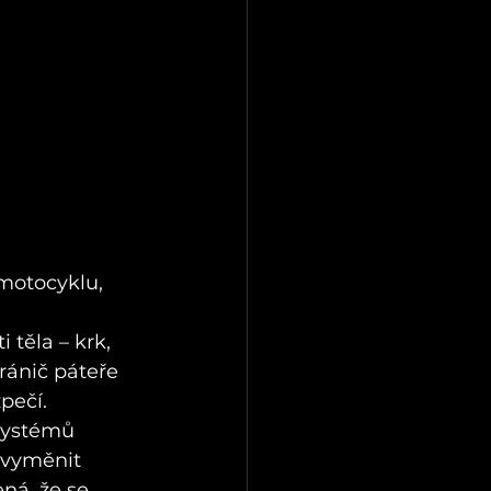
 motocyklu, 
 těla – krk, 
ránič páteře 
pečí.
systémů 
 vyměnit 
ná, že se 