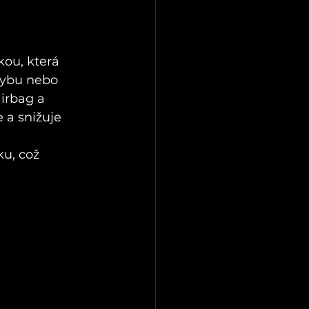
kou, která 
ybu nebo 
irbag a 
 a snižuje 
u, což 