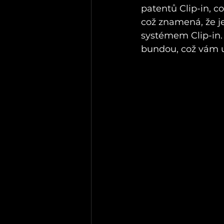
patentů Clip-in, c
což znamená, že j
systémem Clip-in. 
bundou, což vám u