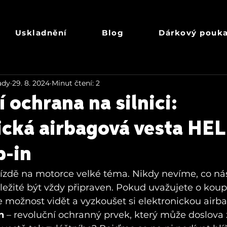
Uskladnění
Blog
Dárkový pouk
ady
29. 8. 2024
Minut čtení: 2
 ochrana na silnici:
ická airbagová vesta HE
p-in
jízdě na motorce velké téma. Nikdy nevíme, co nás 
ůležité být vždy připraven. Pokud uvažujete o koupi
 možnost vidět a vyzkoušet si elektronickou airb
n
 – revoluční ochranný prvek, který může doslova 