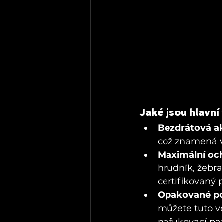
Jaké jsou hlavní
Bezdrátová a
což znamená v
Maximální oc
hrudník, žebra
certifikovaný 
Opakované po
můžete tuto ve
nafukovací pa