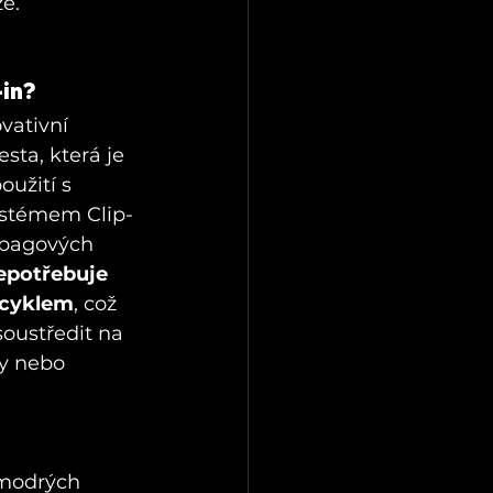
že.
-in?
vativní 
sta, která je 
užití s 
stémem Clip-
irbagových 
epotřebuje 
ocyklem
, což 
oustředit na 
ly nebo 
 modrých 