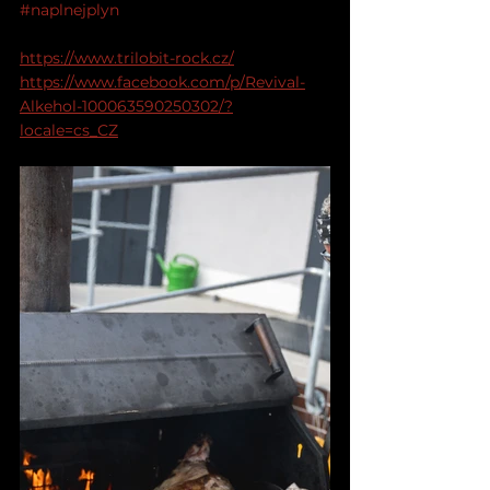
#naplnejplyn
https://www.trilobit-rock.cz/
https://www.facebook.com/p/Revival-
Alkehol-100063590250302/?
locale=cs_CZ