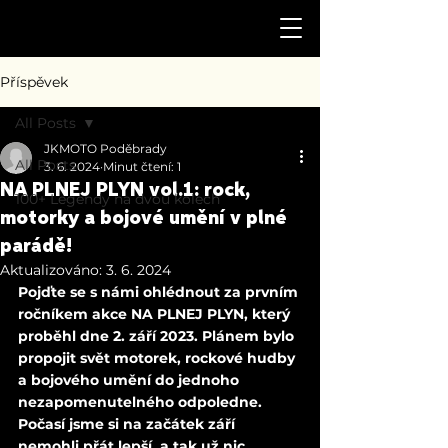
Příspěvek
All Posts
JKMOTO Poděbrady
All Posts
3. 6. 2024
Minut čtení: 1
NA PLNEJ PLYN vol.1: rock,
100+ Legendy na dvou kolech
motorky a bojové umění v plné
parádě!
Aktualizováno:
3. 6. 2024
Pojďte se s námi ohlédnout za prvním 
ročníkem akce NA PLNEJ PLYN, který 
proběhl dne 2. září 2023. Plánem bylo 
propojit svět motorek, rockové hudby 
a bojového umění do jednoho 
nezapomenutelného odpoledne. 
Počasí jsme si na začátek září 
nemohli přát lepší, a tak už nic 