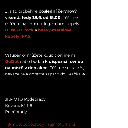
.....a to proběhne 
poslední červnový 
víkend, tedy 29.6. od 18:00.
 Těšit se 
můžete na koncert legendární kapely 
BENEFIT rock
a 
heavy-metalové 
kapely IRAS.
Vstupenky můžete koupit online na 
GoOut
 nebo budou 
k dispozici rovnou 
na místě v den akce.
 Těšíme se na vás, 
neváhejte a dorazte zapařit do JKáčka!🔥
JKMOTO Poděbrady
Kovanická 118
Poděbrady
#jkmotopodebrady
#rajmotorkaru