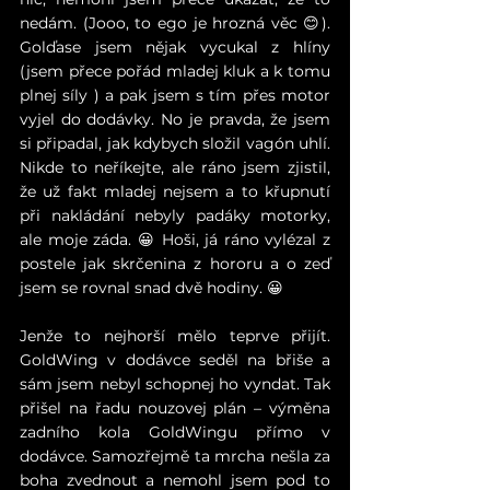
nedám. (Jooo, to ego je hrozná věc 😊). 
Golďase jsem nějak vycukal z hlíny 
(jsem přece pořád mladej kluk a k tomu 
plnej síly ) a pak jsem s tím přes motor 
vyjel do dodávky. No je pravda, že jsem 
si připadal, jak kdybych složil vagón uhlí. 
Nikde to neříkejte, ale ráno jsem zjistil, 
že už fakt mladej nejsem a to křupnutí 
při nakládání nebyly padáky motorky, 
ale moje záda. 
😀
 Hoši, já ráno vylézal z 
postele jak skrčenina z hororu a o zeď 
jsem se rovnal snad dvě hodiny. 
😀
Jenže to nejhorší mělo teprve přijít. 
GoldWing v dodávce seděl na břiše a 
sám jsem nebyl schopnej ho vyndat. Tak 
přišel na řadu nouzovej plán – výměna 
zadního kola GoldWingu přímo v 
dodávce. Samozřejmě ta mrcha nešla za 
boha zvednout a nemohl jsem pod to 