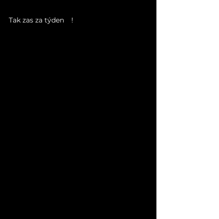
Tak zas za týden
🏍️
!