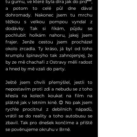
tu gumu, ve které byla díra jak do prd***, 
a potom to celé půl dne dával 
dohromady. Nakonec jsem tu mrchu 
těžkou s velkou pompou vyndal z 
dodávky. Tak si říkám, půjdu se 
pochlubit holkám nahoru, jakej jsem 
frajer. Jenže cestou jsem procházel 
okolo zrcadla. Ty kráso, já byl od toho 
krumplu špinavýho tak zahnojenýej, že 
by ze mě chachaři z Ostravy měli radost 
a hned by mě vzali do party. 
Ještě jsem chvíli přemýšlel, jestli to 
nepostavím proti zdi a nebudu se z toho 
křesla na kolech koukat na film na 
plátně jak v letním kině. 😊 No pak jsem 
rychle procitnul z debilních nápadů, 
vrátil se do reality a toho autobusu se 
zbavil. Tak pro dnešek končíme a příště 
se pověnujeme okruhu v Brně.