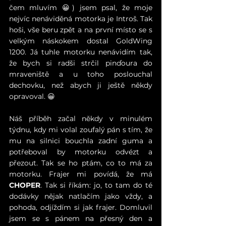
čem mluvím 
😀
) jsem psal, že moje 
nejvíc nenáviděná motorka je Introš. Tak 
hoši, vše beru zpět a na první místo se s 
velkým náskokem dostal GoldWing 
1200. Já tuhle motorku nenávidím tak, 
že bych si radši strčil pinďoura do 
mraveniště a u toho poslouchal 
dechovku, než abych ji ještě někdy 
opravoval. 
😀
Náš příběh začal někdy v minulém 
týdnu, kdy mi volal zoufalý pán s tím, že 
mu na silnici bouchla zadní guma a 
potřeboval by motorku odvézt a 
přezout. Tak se ho ptám, co to má za 
motorku. Frajer mi povídá, že má 
CHOPER
. Tak si říkám: jo, to tam do té 
dodávky nějak natlačím jako vždy, a 
pohoda, odjíždím si jak frajer. Domluvil 
jsem se s pánem na přesný den a 