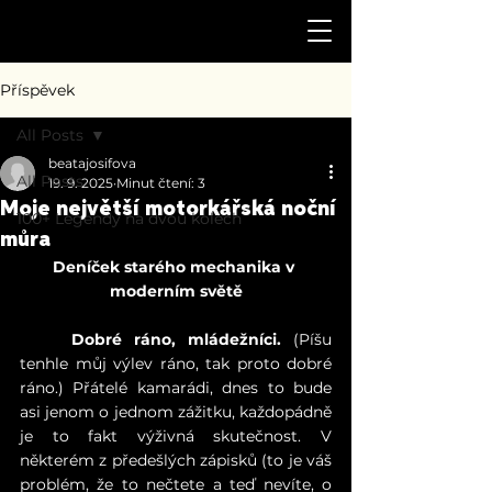
Příspěvek
All Posts
beatajosifova
All Posts
19. 9. 2025
Minut čtení: 3
Moje největší motorkářská noční
100+ Legendy na dvou kolech
můra
Deníček starého mechanika v 
moderním světě
	Dobré ráno, mládežníci.
 (Píšu 
tenhle můj výlev ráno, tak proto dobré 
ráno.) Přátelé kamarádi, dnes to bude 
asi jenom o jednom zážitku, každopádně 
je to fakt výživná skutečnost. V 
některém z předešlých zápisků (to je váš 
problém, že to nečtete a teď nevíte, o 