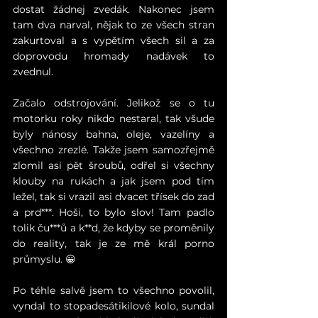
dostat žádnej zvedák. Nakonec jsem 
tam dva narval, nějak to ze všech stran 
zakurtoval a s vypětím všech sil a za 
doprovodu hromady nadávek to 
zvednul.
Začalo odstrojování. Jelikož se o tu 
motorku roky nikdo nestaral, tak všude 
byly nánosy bahna, oleje, vazelíny a 
všechno zrezlé. Takže jsem samozřejmě 
zlomil asi pět šroubů, odřel si všechny 
klouby na rukách a jak jsem pod tím 
ležel, tak si vrazil asi dvacet třísek do zad 
a prd***. Hoši, to bylo slov! Tam padlo 
tolik ču***ů a k**d, že kdyby se proměnily 
do reality, tak je ze mě král porno 
průmyslu
. 
😀
Po téhle salvě jsem to všechno povolil, 
vyndal to stopadesátikilové kolo, sundal 