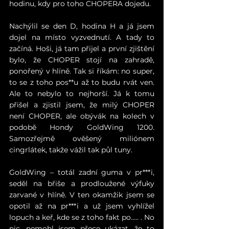
hodinu, kdy pro toho CHOPERA dojedu.
Nachýlil se den D, hodina H a já jsem 
dojel na místo vyzvednutí. A tady to 
začíná. Hoši, já tam přijel a první zjištění 
bylo, že CHOPER stojí na zahradě, 
ponořený v hlíně. Tak si říkám: no super, 
to se z toho pos**u až to budu rvát ven. 
Ale to nebylo to nejhorší. Já k tomu 
přišel a zjistil jsem, že milý CHOPER 
není CHOPER, ale obývák na kolech v 
podobě Hondy GoldWing 1200. 
Samozřejmě ověšený miliónem 
cingrlátek, takže vážil tak půl tuny.
GoldWing – totál zadní guma v pr***i, 
seděl na břiše a prodloužené výfuky 
zarvané v hlíně. V ten okamžik jsem se 
opotil až na pr***i a už jsem vyhlížel 
lopuch a keř, kde se z toho fakt po..... . No 
nic, nemohl jsem přece ukázat, že to 